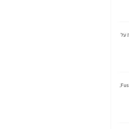
 0 יחידות דיור 0 יחידות לשיווק 17+17 קומות על
סטטוס: היתר אוסישקין 5-7 | נתניה סטטוס: היתר פרויקט פינוי בינוי 0 יחידות דיור 0 יחידות לשיווק 0 קומות Fusion Tower,