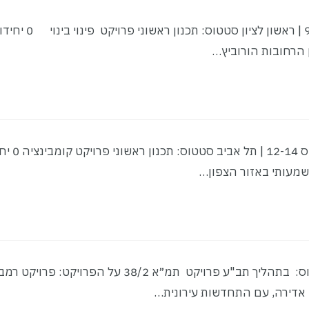
סטטוס: תכנון ראשוני הורוביץ 1-3 - ז׳בוטינסקי 9-11 | ראשון לציון סטטוס: תכנון ראשוני פ
סטטוס: תכנון ראשוני עמנואל הרומי 13-17 ק
סטטוס: בתהליך תב"ע מתחם רמב"ם | חדרה סטטוס: בתהליך תב"ע פרויקט תמ״א 38/2 על הפרויקט: פר
 אדירה, עם התחדשות עירונית…