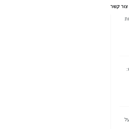
צור קשר
ינוי-בינוי 0 יחידות דיור 0 יחידות
פרויקט:
יחידות לשיווק 0 קומות על