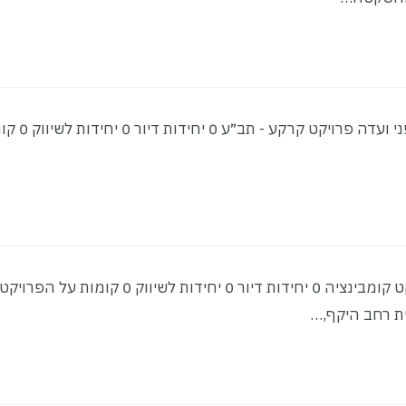
סטטוס: לפני ועדה הרצל 130 | ראשון לציון סטטוס: לפני
סטטוס: בתכנון הכרמל 1-2 | לוד סטטוס: בתכנון פרויקט קומבינציה 0 יחידות דיור 0 יחידות לשיווק 0 קומות על הפרו