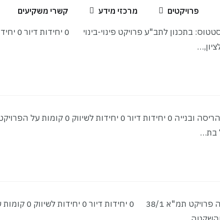
פרויקטים
מרכזי מידע
קשרי משקיעים
סטטוס: בתכנון לתב"ע הרצל 120 - 128 | ראשון לציון סטטוס: בתכנון לתב"ע פרויקט פ
סטטוס: בתכנון​ ירושלים 35 | בת ים סטטוס: בתכנון​ הריסה ובנייה 0 יחידות דיור 0 יחידות לשיווק 0 קומות על ה
לפני ועדה קפלנסקי 34 | ראשון לציון סטטוס: לפני ועדה פרויקט תמ"א 38/1 0 יחידות דיור 0 