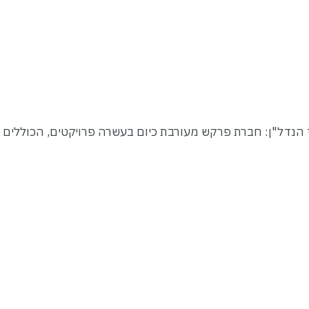
נדל"ן: חברת פרקש מעורבת כיום בעשרה פרויקטים, הכוללים כ-2,518 יחידות דיו