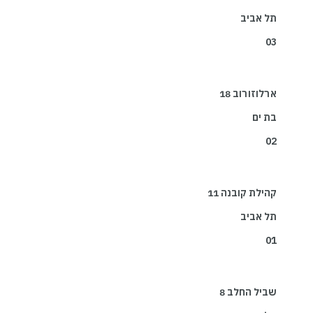
תל אביב
03
ארלוזורוב 18
בת ים
02
קהילת קובנה 11
תל אביב
01
שביל החלב 8