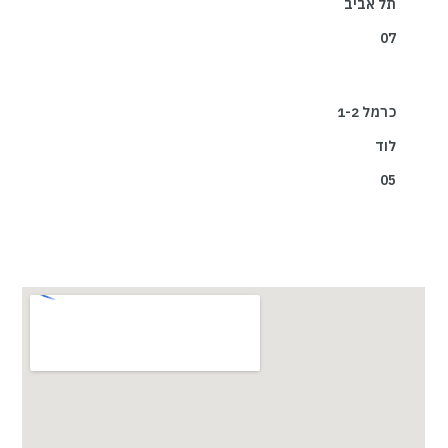
תל אביב
07
כרמל 1-2
לוד
05